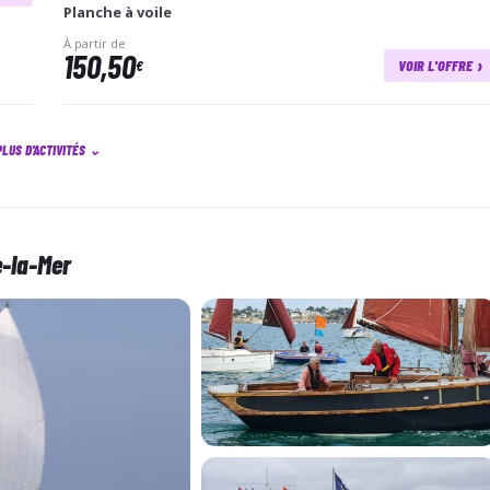
chacu…
Planche à voile
À partir de
150,50
›
€
VOIR L'OFFRE
PLUS D'ACTIVITÉS
⌄
e-la-Mer