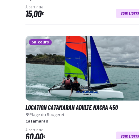
À partir de
15,00
€
VOIR L'OFF
Sn_cours
LOCATION CATAMARAN ADULTE NACRA 450
Plage du Rougeret
Catamaran
À partir de
60,00
€
VOIR L'OFF