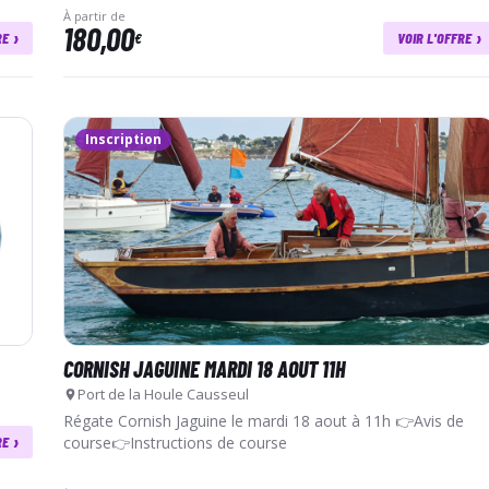
À partir de
180,00
›
›
RE
€
VOIR L'OFFRE
Inscription
CORNISH JAGUINE MARDI 18 AOUT 11H
Port de la Houle Causseul
Régate Cornish Jaguine le mardi 18 aout à 11h 👉Avis de
›
RE
course👉Instructions de course