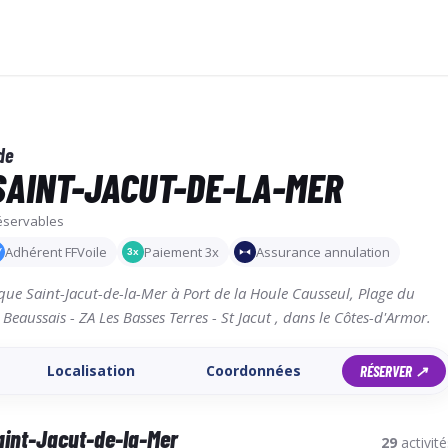
de
SAINT-JACUT-DE-LA-MER
réservables
Adhérent FFVoile
Paiement 3x
Assurance annulation
3x
V
ique Saint-Jacut-de-la-Mer à Port de la Houle Causseul, Plage du
eaussais - ZA Les Basses Terres - St Jacut , dans le Côtes-d'Armor.
Localisation
Coordonnées
RÉSERVER ↗
aint-Jacut-de-la-Mer
29
activité