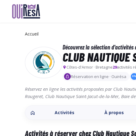
Aller
au
contenu
Accueil
principal
Découvrez la sélection d'activités 
CLUB NAUTIQUE 
Côtes-d'Armor · Bretagne
29
activités 
Réservation en ligne · Ouirésa
FF
Réservez en ligne les activités proposées par Club Naut
Rougeret, Club Nautique Saint-Jacut-de-la-Mer, Baie de B
Activités
À propos
Activités à réserver chez Club Nautique S