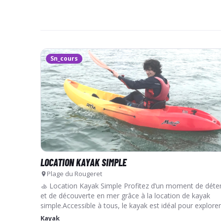
Sn_cours
LOCATION KAYAK SIMPLE
Plage du Rougeret
🚣 Location Kayak Simple Profitez d’un moment de déte
et de découverte en mer grâce à la location de kayak
simple.Accessible à tous, le kayak est idéal pour explorer
littoral à v…
Kayak