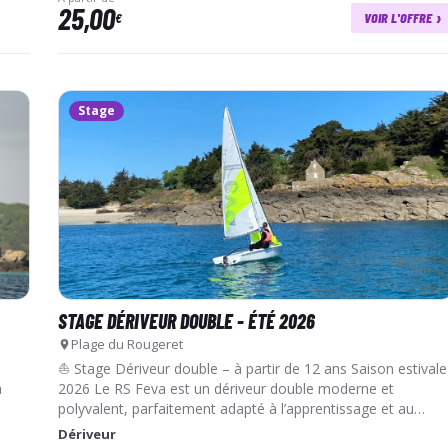
25,00
›
€
VOIR L'OFFRE
Stage
STAGE DÉRIVEUR DOUBLE - ÉTÉ 2026
Plage du Rougeret
⛵ Stage Dériveur double – à partir de 12 ans Saison estivale
a
2026 Le RS Feva est un dériveur double moderne et
polyvalent, parfaitement adapté à l’apprentissage et au
perfectionn…
Dériveur