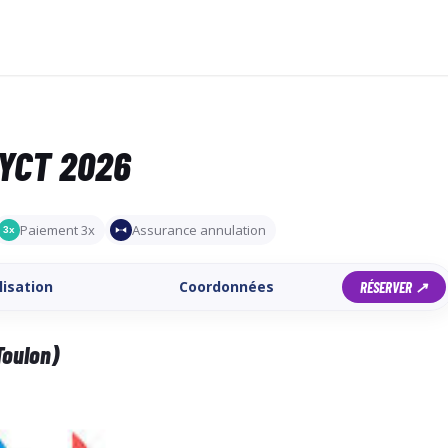
 YCT 2026
Paiement 3x
Assurance annulation
3x
lisation
Coordonnées
RÉSERVER ↗
Toulon)