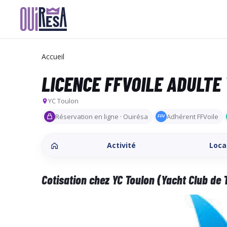
Aller
au
contenu
Accueil
principal
LICENCE FFVOILE ADULTE
YC Toulon
Réservation en ligne · Ouirésa
Adhérent FFVoile
FFV
Activité
Loca
Cotisation chez YC Toulon (Yacht Club de 