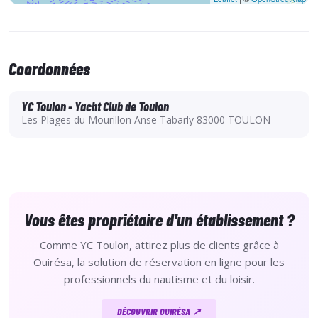
Créneaux disponibles toute l’année, y compris l’été.
Réservation flexible : choisissez vos dates en fonction de vos
disponibilités et des conditions météo ( groupe whatsapp) ,
Coordonnées
sans engagement à long terme.
YC Toulon - Yacht Club de Toulon
Les Plages du Mourillon Anse Tabarly 83000 TOULON
Vous êtes propriétaire d'un établissement ?
Comme YC Toulon, attirez plus de clients grâce à
Ouirésa, la solution de réservation en ligne pour les
professionnels du nautisme et du loisir.
DÉCOUVRIR OUIRÉSA ↗