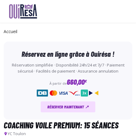
Aller
au
Accueil
contenu
principal
Réservez en ligne grâce à Ouirésa !
Réservation simplifiée · Disponibilité 24h/24 et 7j/7 · Paiement
sécurisé · Facilités de paiement · Assurance annulation
660,00
€
À partir de
VISA
3x
ancv
RÉSERVER MAINTENANT ↗
COACHING VOILE PREMIUM: 15 SÉANCES
YC Toulon