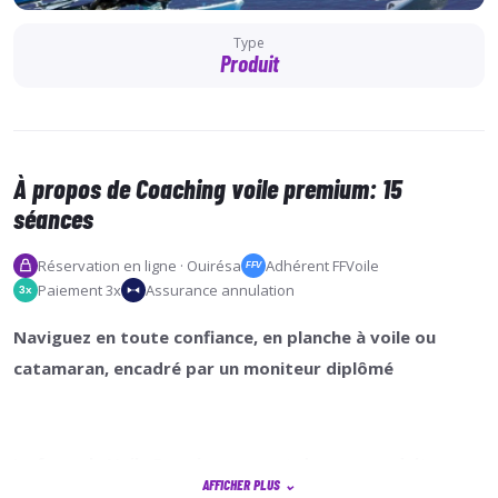
Type
Produit
À propos de Coaching voile premium: 15
séances
Réservation en ligne · Ouirésa
Adhérent FFVoile
FFV
Paiement 3x
Assurance annulation
3x
Naviguez en toute confiance, en planche à voile ou
catamaran, encadré par un moniteur diplômé
La formule Voile Premium ce sont des cours adultes, en
AFFICHER PLUS
⌄
planche à voile ou en catamaran, accessibles aussi bien