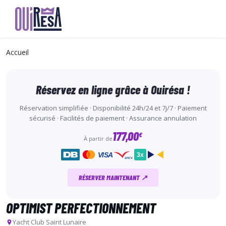
Aller
au
Accueil
contenu
principal
Réservez en ligne grâce à Ouirésa !
Réservation simplifiée · Disponibilité 24h/24 et 7j/7 · Paiement
sécurisé · Facilités de paiement · Assurance annulation
177,00
€
À partir de
VISA
3x
ancv
RÉSERVER MAINTENANT ↗
OPTIMIST PERFECTIONNEMENT
Yacht Club Saint Lunaire