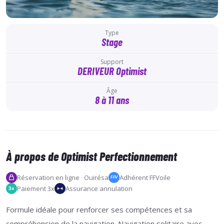
Type
Stage
Support
DERIVEUR Optimist
Âge
8 à 11 ans
À propos de Optimist Perfectionnement
Réservation en ligne · Ouirésa
Adhérent FFVoile
FFV
Paiement 3x
Assurance annulation
3x
Formule idéale pour renforcer ses compétences et sa
compréhension de la navigation. Navigation solitaire avec