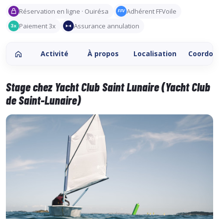
Réservation en ligne · Ouirésa
Adhérent FFVoile
FFV
Paiement 3x
Assurance annulation
3x
Activité
À propos
Localisation
Coordon
Stage chez Yacht Club Saint Lunaire (Yacht Club
de Saint-Lunaire)