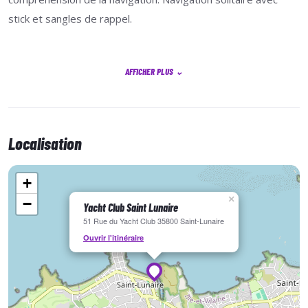
stick et sangles de rappel.
AFFICHER PLUS
⌄
Objectifs du stage
Autonomie
Initiative
Localisation
Solitaire
+
Coordination
×
−
Yacht Club Saint Lunaire
51 Rue du Yacht Club 35800 Saint-Lunaire
Progression
Ouvrir l'itinéraire
Technique