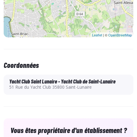
Vitesse
Technique
Leaflet
| ©
OpenStreetMap
Trapèze
Exploration
Coordonnées
Informations pratiques :
Yacht Club Saint Lunaire - Yacht Club de Saint-Lunaire
51 Rue du Yacht Club 35800 Saint-Lunaire
A partir de 15 ans
Prérequis :
3x stages d’expérience en T1 perfectionnement et/ou Hobie
Cat 15
Vous êtes propriétaire d'un établissement ?