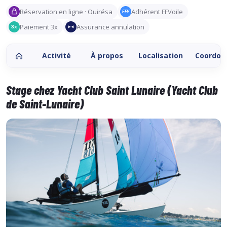
Réservation en ligne · Ouirésa
Adhérent FFVoile
FFV
Paiement 3x
Assurance annulation
3x
Activité
À propos
Localisation
Coordon
Stage chez Yacht Club Saint Lunaire (Yacht Club
de Saint-Lunaire)