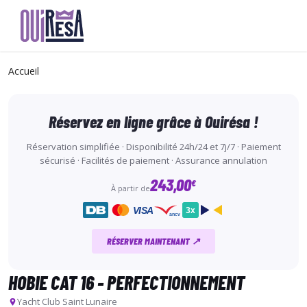
Aller
au
Accueil
contenu
principal
Réservez en ligne grâce à Ouirésa !
Réservation simplifiée · Disponibilité 24h/24 et 7j/7 · Paiement
sécurisé · Facilités de paiement · Assurance annulation
243,00
€
À partir de
VISA
3x
ancv
RÉSERVER MAINTENANT ↗
HOBIE CAT 16 - PERFECTIONNEMENT
Yacht Club Saint Lunaire