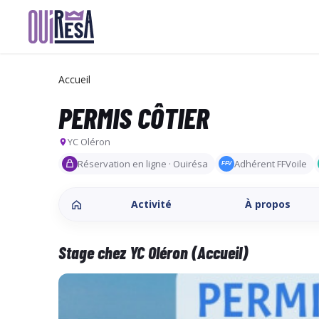
Aller
au
contenu
Accueil
principal
PERMIS CÔTIER
YC Oléron
Réservation en ligne · Ouirésa
Adhérent FFVoile
FFV
Activité
À propos
Stage chez YC Oléron (Accueil)