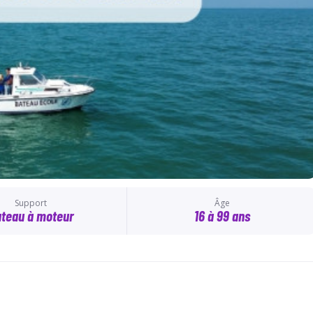
Support
Âge
teau à moteur
16 à 99 ans