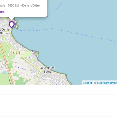
aris 17650 Saint-Denis-d'Oléron
aire
 : Yacht Club Oléron
e d'Oléron en fonction des disponibilités
Leaflet
| ©
OpenStreetMa
es marées
, les plannings de chaque session seront donc établis l
mail au candidat.