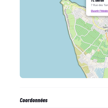
YC Oléron
7 Rue des Tam
Ouvrir l'itinér
Jour 2
3h30 de formation en salle et 1h45 de conduite / Lieu
Jour 3
1h d'examen du code / Lieu : Marennes ou Saint-Pierr
Les horaires de formation et conduite
dépendent d
semaine qui précède chaque session et transmis par 
Coordonnées