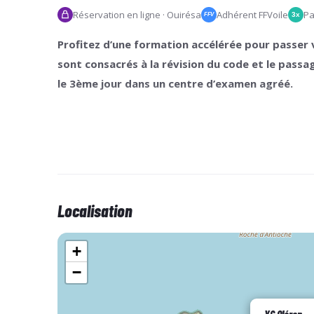
Réservation en ligne · Ouirésa
Adhérent FFVoile
Pa
3x
FFV
Profitez d’une formation accélérée pour passer v
sont consacrés à la révision du code et le pass
le 3ème jour dans un centre d’examen agréé.
Attention !
Le dossier d'inscription
AU COMPLET
de
début de formation
.
Ce dossier est à
télécharger dans le mail de réc
Localisation
votre paiement.
+
−
Jour 1
3h30 de formation en salle et 1h45 de conduite / Lieu