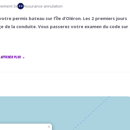
iement 3x
Assurance annulation
otre permis bateau sur l’Île d’Oléron. Les 2 premiers jours
age de la conduite. Vous passerez votre examen du code sur
AFFICHER PLUS
⌄
vra nous être retourné maximum
15 jours avant la date de
apitulation de commande
automatique que vous recevrez après
 : Yacht Club Oléron
×