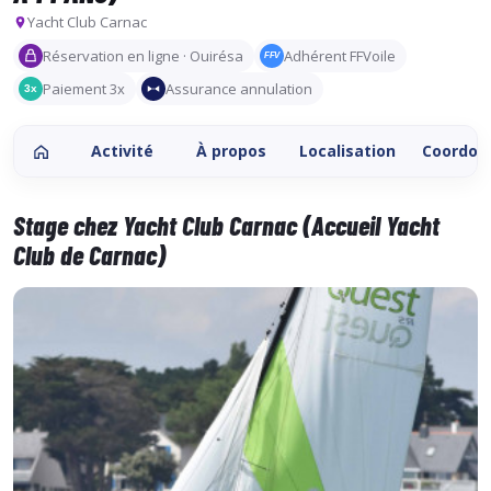
Yacht Club Carnac
Réservation en ligne · Ouirésa
Adhérent FFVoile
FFV
Paiement 3x
Assurance annulation
3x
Activité
À propos
Localisation
Coordon
Stage chez Yacht Club Carnac (Accueil Yacht
Club de Carnac)