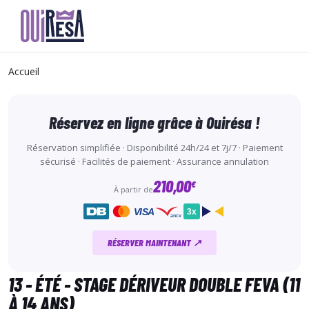
Aller
au
Accueil
contenu
principal
Réservez en ligne grâce à Ouirésa !
Réservation simplifiée · Disponibilité 24h/24 et 7j/7 · Paiement
sécurisé · Facilités de paiement · Assurance annulation
210,00
€
À partir de
VISA
3x
ancv
RÉSERVER MAINTENANT ↗
13 - ÉTÉ - STAGE DÉRIVEUR DOUBLE FEVA (11
À 14 ANS)