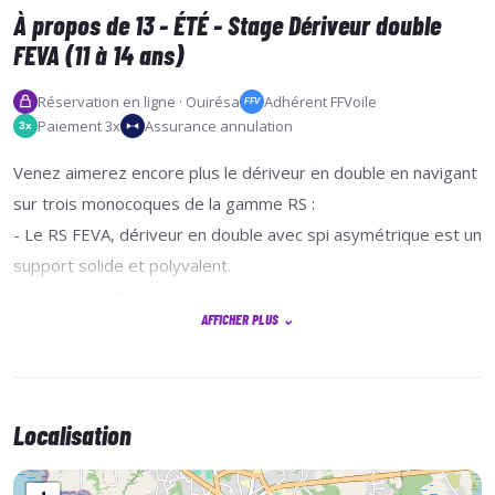
À propos de 13 - ÉTÉ - Stage Dériveur double
FEVA (11 à 14 ans)
Réservation en ligne · Ouirésa
Adhérent FFVoile
FFV
Paiement 3x
Assurance annulation
3x
Venez aimerez encore plus le dériveur en double en navigant
sur trois monocoques de la gamme RS :
- Le RS FEVA, dériveur en double avec spi asymétrique est un
support solide et polyvalent.
- Le RS QUEST, dériveur idéal pour apprendre la voile en
AFFICHER PLUS
⌄
équipage, connaître le bonheur de la glisse sous spi
asymétrique et se perfectionner rapidement en toute
stabilité et dans la plus grande sécurité…
- Le RS 500, dériveur en double avec trapèze est un premier
Localisation
pas vers la navigation de type « skiff ». Généreux en
sensations grâce à son spi asymétrique, le RS 500 se montre