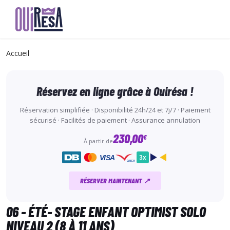
Aller
au
Accueil
contenu
principal
Réservez en ligne grâce à Ouirésa !
Réservation simplifiée · Disponibilité 24h/24 et 7j/7 · Paiement
sécurisé · Facilités de paiement · Assurance annulation
230,00
€
À partir de
VISA
3x
ancv
RÉSERVER MAINTENANT ↗
06 - ÉTÉ- STAGE ENFANT OPTIMIST SOLO
NIVEAU 2 (8 À 11 ANS)