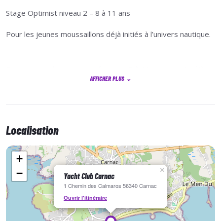
Stage Optimist niveau 2 – 8 à 11 ans
Pour les jeunes moussaillons déjà initiés à l’univers nautique.
Ce stage s’adresse aux enfants de
8 à 11 ans
, ayant déjà
AFFICHER PLUS
⌄
une première expérience en voile ; il permettra à l'enfant de
gagner en autonomie tout en renforçant ses acquis.
C’est une étape vers une pratique de la voile
en solo
, dans
un cadre toujours ludique. Il pourra prendre ses propres
Localisation
décisions pour ses manœuvres et ses trajectoires en
sécurité sur un dériveur stable qui n’a plus à faire ses
+
preuves.
×
−
Yacht Club Carnac
1 Chemin des Calmaros 56340 Carnac
Ouvrir l'itinéraire
L'enfant apprendra à
gréer son bateau
, à suivre des
consignes précises en navigation
, et fera ses
premiers