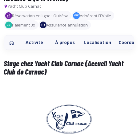
Yacht Club Carnac
Réservation en ligne · Ouirésa
Adhérent FFVoile
FFV
Paiement 3x
Assurance annulation
3x
Activité
À propos
Localisation
Coordon
Stage chez Yacht Club Carnac (Accueil Yacht
Club de Carnac)