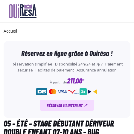
Aller
au
Accueil
contenu
principal
Réservez en ligne grâce à Ouirésa !
Réservation simplifiée · Disponibilité 24h/24 et 7j/7 · Paiement
sécurisé · Facilités de paiement · Assurance annulation
211,00
€
À partir de
VISA
3x
ancv
RÉSERVER MAINTENANT ↗
05 - ÉTÉ - STAGE DÉBUTANT DÉRIVEUR
DOUBLE ENFANT 07-10 ANS - BUG