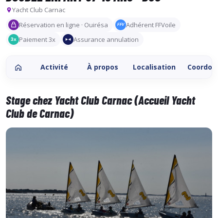
Yacht Club Carnac
Réservation en ligne · Ouirésa
Adhérent FFVoile
FFV
Paiement 3x
Assurance annulation
3x
Activité
À propos
Localisation
Coordon
Stage chez Yacht Club Carnac (Accueil Yacht
Club de Carnac)