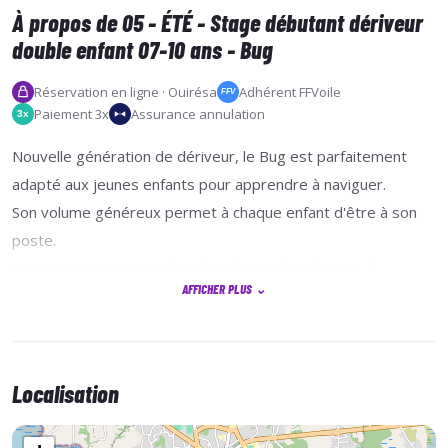
À propos de 05 - ÉTÉ - Stage débutant dériveur
double enfant 07-10 ans - Bug
Réservation en ligne · Ouirésa
Adhérent FFVoile
FFV
Paiement 3x
Assurance annulation
3x
Nouvelle génération de dériveur, le Bug est parfaitement
adapté aux jeunes enfants pour apprendre à naviguer.
Son volume généreux permet à chaque enfant d'être à son
poste.
Les stagiaires apprendront à préparer leur bateau, à
AFFICHER PLUS
⌄
s'organiser, à s'entre-aider et à devenir autonome.
Ils découvriront les bases de la navigation en abordant la
technique, les règles de sécurité, le sens marin, dans le
respect de l'environnement.
Localisation