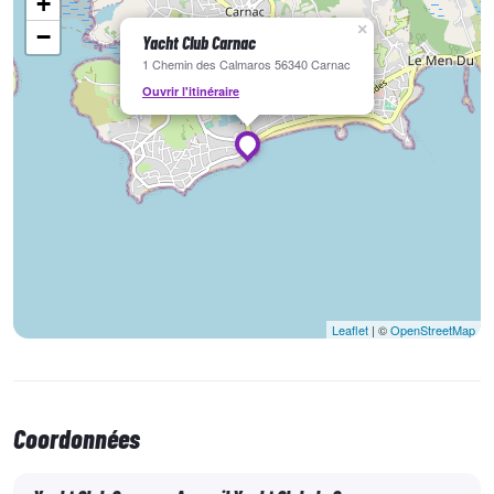
+
×
−
Yacht Club Carnac
1 Chemin des Calmaros 56340 Carnac
Ouvrir l'itinéraire
Leaflet
| ©
OpenStreetMap
Coordonnées