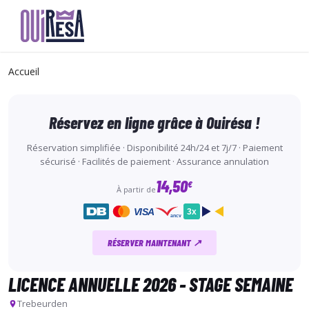
Aller
au
Accueil
contenu
principal
Réservez en ligne grâce à Ouirésa !
Réservation simplifiée · Disponibilité 24h/24 et 7j/7 · Paiement
sécurisé · Facilités de paiement · Assurance annulation
14,50
€
À partir de
VISA
3x
ancv
RÉSERVER MAINTENANT ↗
LICENCE ANNUELLE 2026 - STAGE SEMAINE
Trebeurden