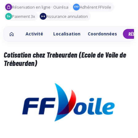
Réservation en ligne · Ouirésa
Adhérent FFVoile
FFV
Paiement 3x
Assurance annulation
3x
Activité
Localisation
Coordonnées
RÉSE
Cotisation chez Trebeurden (Ecole de Voile de
Trébeurden)