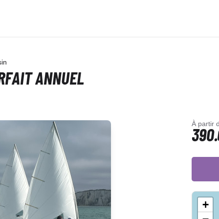
sin
ORFAIT ANNUEL
À partir 
390.
+