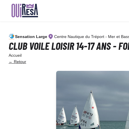
Aller
au
contenu
principal
Sensation Large
Centre Nautique du Tréport - Mer et Bas
CLUB VOILE LOISIR 14-17 ANS - F
Accueil
← Retour