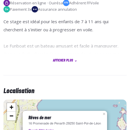
Réservation en ligne · Ouirésa
Adhérent FFVoile
FFV
Paiement 3x
Assurance annulation
3x
Ce stage est idéal pour les enfants de 7 à 11 ans qui
cherchent à s'initier ou à progresser en voile.
Le Funboat est un bateau amusant et facile à manœuvrer.
Bien que facile d’accès, les sensations de vitesse seront au
AFFICHER PLUS
⌄
rendez-vous.
Vous apprendrez à vous équiper, préparer votre bateau et
les rudiments de la voile en navigant le long des côtes de
Localisation
Saint Pol de Léon.
+
Ce cours est la clé pour apprendre la voile, tout en s'amusant
×
−
Rêves de mer
sous forme de jeux et dans la bonne humeur.
16 Promenade de Penarth 29250 Saint-Pol-de-Léon