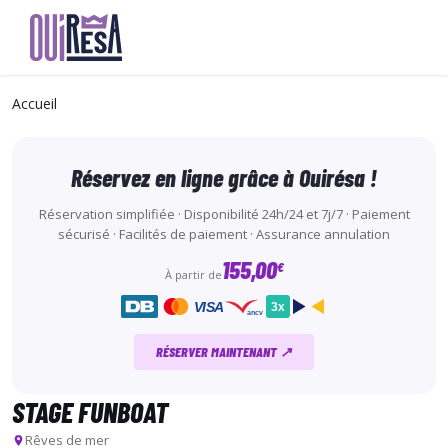
Aller
au
Accueil
contenu
principal
Réservez en ligne grâce à Ouirésa !
Réservation simplifiée · Disponibilité 24h/24 et 7j/7 · Paiement
sécurisé · Facilités de paiement · Assurance annulation
155,00
€
À partir de
VISA
3x
ancv
RÉSERVER MAINTENANT ↗
STAGE FUNBOAT
Rêves de mer