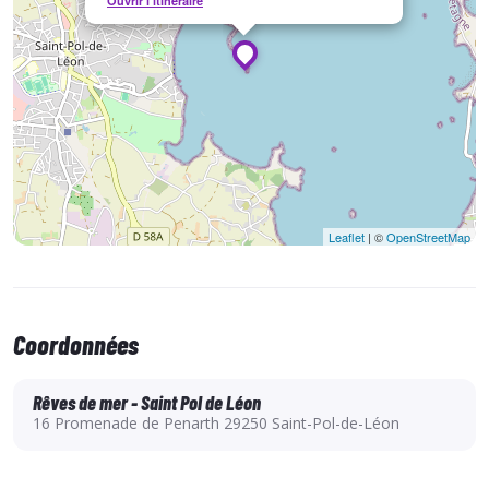
Ouvrir l'itinéraire
Equipement à prévoir :
Protection solaire.
Vêtements de rechange.
Coupe-vent.
Maillot de bain.
Combinaison intégrale (possibilité de location à la semaine).
Leaflet
| ©
OpenStreetMap
Coordonnées
Rêves de mer - Saint Pol de Léon
16 Promenade de Penarth 29250 Saint-Pol-de-Léon