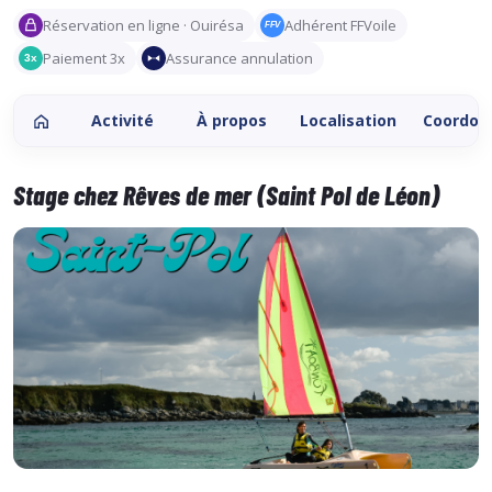
Réservation en ligne · Ouirésa
Adhérent FFVoile
FFV
Paiement 3x
Assurance annulation
3x
Activité
À propos
Localisation
Coordon
Stage chez Rêves de mer (Saint Pol de Léon)