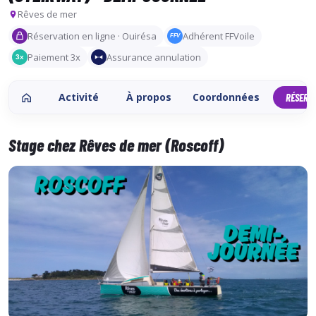
Rêves de mer
Réservation en ligne · Ouirésa
Adhérent FFVoile
FFV
Paiement 3x
Assurance annulation
3x
Activité
À propos
Coordonnées
RÉSERV
Stage chez Rêves de mer (Roscoff)