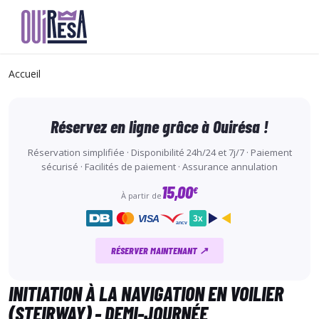
Aller
au
Accueil
contenu
principal
Réservez en ligne grâce à Ouirésa !
Réservation simplifiée · Disponibilité 24h/24 et 7j/7 · Paiement
sécurisé · Facilités de paiement · Assurance annulation
15,00
€
À partir de
VISA
3x
ancv
RÉSERVER MAINTENANT ↗
INITIATION À LA NAVIGATION EN VOILIER
(STEIRWAY) - DEMI-JOURNÉE