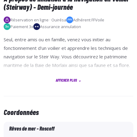
(Steirway) - Demi-journée
Réservation en ligne · Ouirésa
Adhérent FFVoile
FFV
Paiement 3x
Assurance annulation
3x
Seul, entre amis ou en famille, venez vous initier au
fonctionnement d'un voilier et apprendre les techniques de
navigation sur le Steir Way. Vous découvrirez le patrimoine
maritime de la Baie de Morlaix ainsi que sa faune et sa flore.
AFFICHER PLUS
⌄
Le Steir Way, voilier d'une stabilité confortable, vous offre le
plaisir d'une navigation au plus près des éléments et d'un
maniement simple pour tous. Vous participerez aux
Coordonnées
manœuvres et vous prendrez la barre avec l'aide et les
explications de notre éducateur sportif diplômé et titulaire du
Rêves de mer - Roscoff
BACPNV. La navigation s’effectuera à proximité de Roscoff et