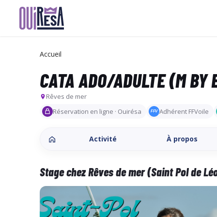
Aller
au
contenu
Accueil
principal
CATA ADO/ADULTE (M BY 
Rêves de mer
Réservation en ligne · Ouirésa
Adhérent FFVoile
FFV
Activité
À propos
Stage chez Rêves de mer (Saint Pol de Lé