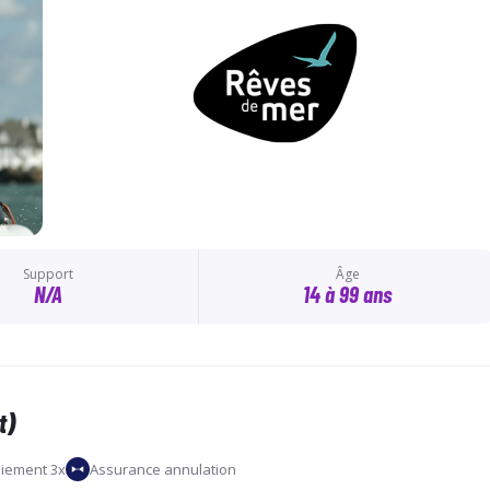
Support
Âge
N/A
14 à 99 ans
t)
iement 3x
Assurance annulation