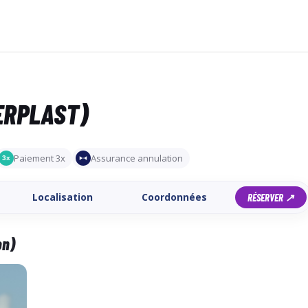
ERPLAST)
Paiement 3x
Assurance annulation
3x
Localisation
Coordonnées
RÉSERVER ↗
on)