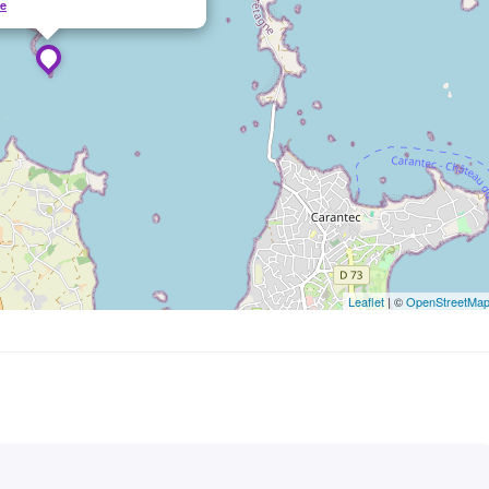
re
Leaflet
| ©
OpenStreetMa