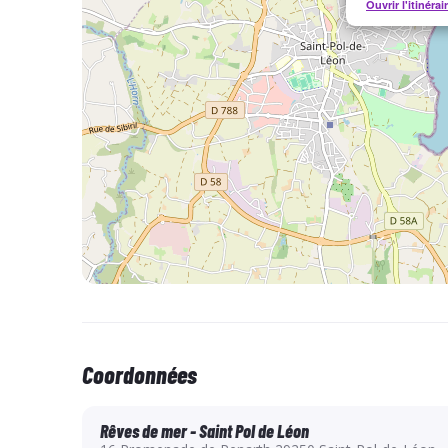
Ouvrir l'itinérai
Coordonnées
Rêves de mer - Saint Pol de Léon