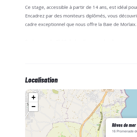
Ce stage, accessible à partir de 14 ans, est idéal pour
Encadrez par des moniteurs diplômés, vous découvrire
cadre exceptionnel que nous offre la Baie de Morlaix.
5 séances de 3h00 du lundi au vendredi
Equipement à prévoir :
Localisation
Protection solaire.
Vêtements de rechange.
+
Coupe-vent.
−
Maillot de bain.
Combinaison intégrale (possibilité de location à la s
Rêves de mer
16 Promenade de