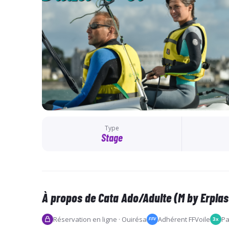
Type
Stage
À propos de Cata Ado/Adulte (M by Erplas
Réservation en ligne · Ouirésa
Adhérent FFVoile
Pa
3x
FFV