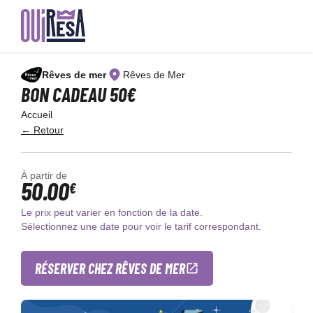
Aller
au
Rêves de mer
Rêves de Mer
contenu
principal
BON CADEAU 50€
Accueil
← Retour
À partir de
50.00
€
Le prix peut varier en fonction de la date.
Sélectionnez une date pour voir le tarif correspondant.
RÉSERVER CHEZ RÊVES DE MER