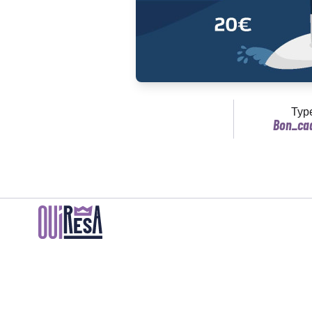
Typ
Bon_ca