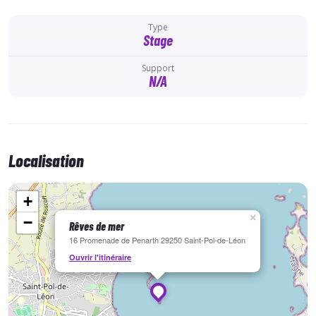
Type
Stage
Support
N/A
Localisation
+
×
−
Rêves de mer
16 Promenade de Penarth 29250 Saint-Pol-de-Léon
Ouvrir l'itinéraire