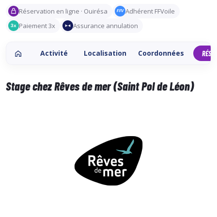
Réservation en ligne · Ouirésa
Adhérent FFVoile
FFV
Paiement 3x
Assurance annulation
3x
Activité
Localisation
Coordonnées
RÉSE
Stage chez Rêves de mer (Saint Pol de Léon)