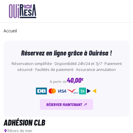
Aller
au
Accueil
contenu
principal
Réservez en ligne grâce à Ouirésa !
Réservation simplifiée · Disponibilité 24h/24 et 7j/7 · Paiement
sécurisé · Facilités de paiement · Assurance annulation
40,00
€
À partir de
VISA
3x
ancv
RÉSERVER MAINTENANT ↗
ADHÉSION CLB
Rêves de mer