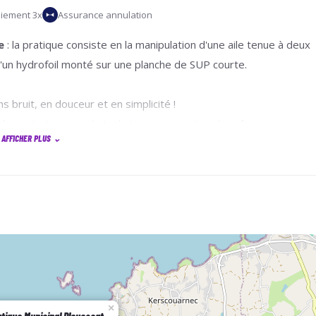
iement 3x
Assurance annulation
e
: la pratique consiste en la manipulation d'une aile tenue à deux
d'un hydrofoil monté sur une planche de SUP courte.
s bruit, en douceur et en simplicité !
 de vent et un peu de technique, pour arriver à se faire
AFFICHER PLUS
⌄
ini !
dre à manipuler une aile
efficacement,
travailler la propulsio
ec l'aile de wing directement)
 Le lundi est la séance fixe; pour les 2 autres elles seront répartie
 météo et la marée
il avec bateau en tracté
l'aile pour être efficace en propulsion et début vol
×