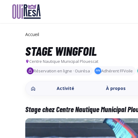
Aller
au
contenu
Accueil
principal
STAGE WINGFOIL
Centre Nautique Municipal Plouescat
Réservation en ligne · Ouirésa
Adhérent FFVoile
FFV
Activité
À propos
Stage chez Centre Nautique Municipal Plo