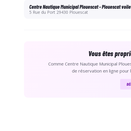
n’est désormais plus soumis à l’obtention du Cer
Centre Nautique Municipal Plouescat - Plouescat voile
sportive. Un questionnaire de santé auto-déclara
5 Rue du Port 29430 Plouescat
Pour les personnes ayant répondu "oui " à au moi
obligatoire
.
https://www.ffvoile.fr/ffv/web/services/medic
Vous êtes propri
Dans le cas où un certificat médical s'avérait néc
plus tard, nous pourrons refuser l'accueil en 
Comme Centre Nautique Municipal Plouescat
de réservation en ligne pour 
DÉ