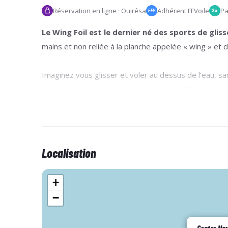
Réservation en ligne · Ouirésa
Adhérent FFVoile
Pa
3x
FFV
Le Wing Foil est le dernier né des sports de gliss
mains et non reliée à la planche appelée « wing » et 
Imaginez vous glisser et voler au dessus de l’eau, san
Vous pouvez partir de n’importe où, il suffit d’un peu
énormément plaisir avec un potentiel de sensations inf
Le stage de 3 1/2 journées
vous permettra
appren
et
goûter au vol en foil
(par un bateau tracté ou av
Localisation
Il faut prévoir d'être disponible du lundi au vendredi.
sur les 4 jours suivant du mardi au vendredi selon la
+
−
1er séance type
: atelier manipulation aile +vol en fo
2ème séance type
: perfectionnement de la tenue de 