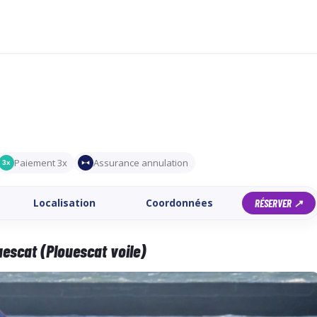
Paiement 3x
Assurance annulation
3x
Localisation
Coordonnées
RÉSERVER ↗
uescat (Plouescat voile)