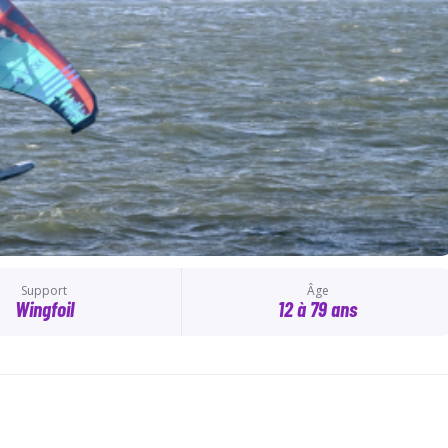
Support
Âge
Wingfoil
12 à 79 ans