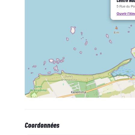
Centre Nau
5 Rue du Po
3ème séance type
: décollage et maitrise du vol avec 
Ouvrir l'itin
Les séances de Wing Foil nécessite de la technique p
personnalisé et dissocié, vous pouvez y arriver, le r
Vous serez 3 stagiaires maximum par moniteur; le mo
long.
Notre objectif est de vous rendre autonome sur l'ea
N'hésitez plus, réservez!!!!
Passeport Voile - FFV : licence FFV obligatoire p
La réglementation sur les licences sportive, don
Coordonnées
Le décret N° 2021-564 du 7 mai 2021 précise que