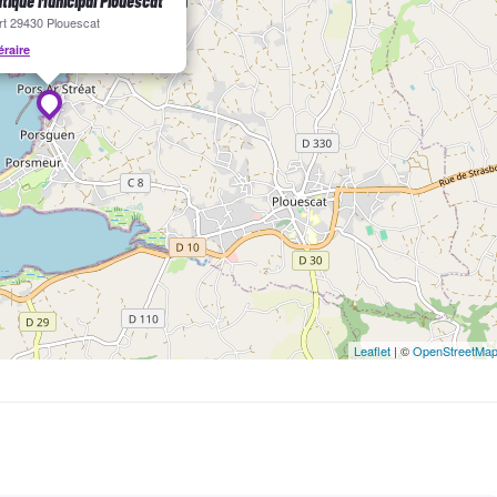
tique Municipal Plouescat
rt 29430 Plouescat
l'aile
éraire
our gérer le Foil et la Wing mais grâce à notre enseignement
êve est à porté de main
niteur se déplacera sur l'eau avec un semi-rigide 5 mètres de
u pour que vous deveniez passionnés de wingfoil.
Leaflet
| ©
OpenStreetMa
our le 1er stage valable 1 an
t les Passeports Voile, évolue
 l’obtention ou le renouvellement d’une licence sportive