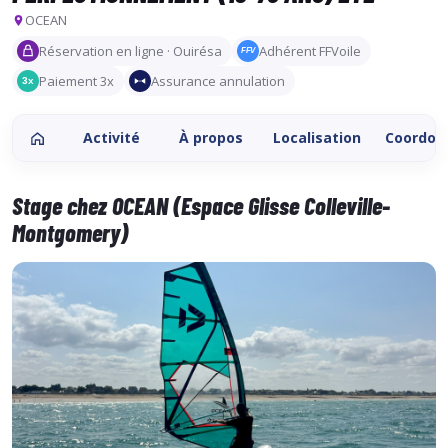
OCEAN
Réservation en ligne · Ouirésa
Adhérent FFVoile
FFV
Paiement 3x
Assurance annulation
3x
Activité
À propos
Localisation
Coordon
Stage chez OCEAN (Espace Glisse Colleville-
Montgomery)