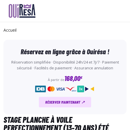
Aller
au
Accueil
contenu
principal
Réservez en ligne grâce à Ouirésa !
Réservation simplifiée · Disponibilité 24h/24 et 7j/7 · Paiement
sécurisé · Facilités de paiement · Assurance annulation
168,00
€
À partir de
VISA
3x
ancv
RÉSERVER MAINTENANT ↗
STAGE PLANCHE À VOILE
PERFECTIONNEMENT (13-70 ANS) ÉTÉ