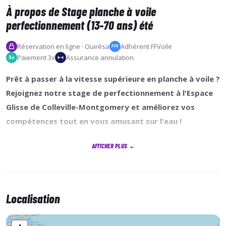
À propos de Stage planche à voile
perfectionnement (13-70 ans) été
Réservation en ligne · Ouirésa
Adhérent FFVoile
FFV
Paiement 3x
Assurance annulation
3x
Prêt à passer à la vitesse supérieure en planche à voile ?
Rejoignez notre stage de perfectionnement à l'Espace
Glisse de Colleville-Montgomery et améliorez vos
compétences tout en vous amusant sur l'eau !
AFFICHER PLUS
⌄
Au programme : navigation au harnais, techniques de
jibe, et sensations de planning. Nos moniteurs
expérimentés sont là pour vous guider et vous aider à
Localisation
maîtriser chaque manœuvre. Grâce à un suivi
personnalisé, le matériel mis à votre disposition