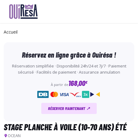
Aller
au
Accueil
contenu
principal
Réservez en ligne grâce à Ouirésa !
Réservation simplifiée · Disponibilité 24h/24 et 7j/7 · Paiement
sécurisé · Facilités de paiement · Assurance annulation
168,00
€
À partir de
VISA
3x
ancv
RÉSERVER MAINTENANT ↗
STAGE PLANCHE À VOILE (10-70 ANS) ÉTÉ
OCEAN