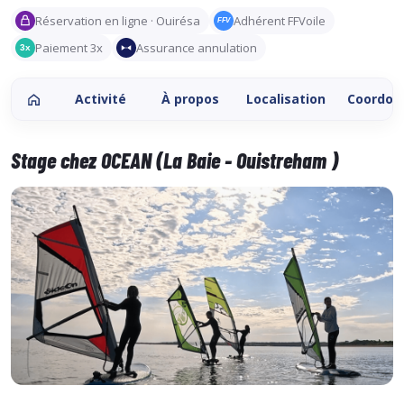
Réservation en ligne · Ouirésa
Adhérent FFVoile
FFV
Paiement 3x
Assurance annulation
3x
Activité
À propos
Localisation
Coordon
Stage chez OCEAN (La Baie - Ouistreham )