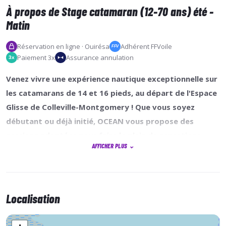
À propos de Stage catamaran (12-70 ans) été -
Matin
Réservation en ligne · Ouirésa
Adhérent FFVoile
FFV
Paiement 3x
Assurance annulation
3x
Venez vivre une expérience nautique exceptionnelle sur
les catamarans de 14 et 16 pieds, au départ de l'Espace
Glisse de Colleville-Montgomery ! Que vous soyez
débutant ou déjà initié, OCEAN vous propose des
sessions adaptées pour faire le plein de sensations.
AFFICHER PLUS
⌄
Si vous êtes novice, nous vous recommandons de
choisir l'horaire du matin, parfait pour apprendre les
Localisation
bases dans des conditions calmes. Si vous êtes plus à
l'aise sur l'eau, le créneau de l'après-midi, sera idéal