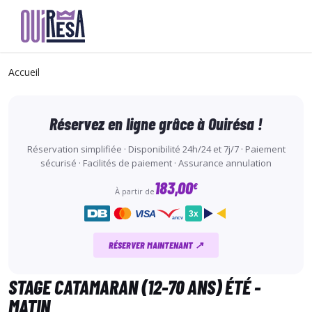
Aller
au
Accueil
contenu
principal
Réservez en ligne grâce à Ouirésa !
Réservation simplifiée · Disponibilité 24h/24 et 7j/7 · Paiement
sécurisé · Facilités de paiement · Assurance annulation
183,00
€
À partir de
VISA
3x
ancv
RÉSERVER MAINTENANT ↗
STAGE CATAMARAN (12-70 ANS) ÉTÉ -
MATIN