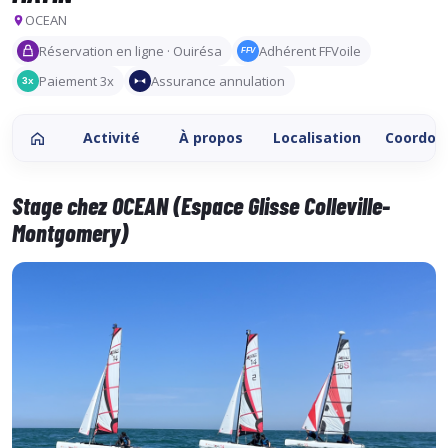
OCEAN
Réservation en ligne · Ouirésa
Adhérent FFVoile
FFV
Paiement 3x
Assurance annulation
3x
Activité
À propos
Localisation
Coordon
Stage chez OCEAN (Espace Glisse Colleville-
Montgomery)