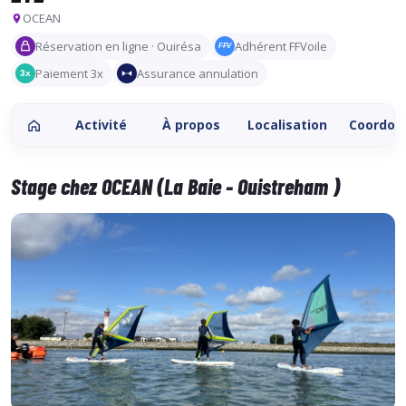
OCEAN
Réservation en ligne · Ouirésa
Adhérent FFVoile
FFV
Paiement 3x
Assurance annulation
3x
Activité
À propos
Localisation
Coordon
Stage chez OCEAN (La Baie - Ouistreham )