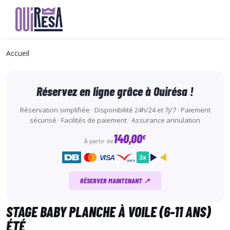
Aller
au
Accueil
contenu
principal
Réservez en ligne grâce à Ouirésa !
Réservation simplifiée · Disponibilité 24h/24 et 7j/7 · Paiement
sécurisé · Facilités de paiement · Assurance annulation
140,00
€
À partir de
VISA
3x
ancv
RÉSERVER MAINTENANT ↗
STAGE BABY PLANCHE À VOILE (6-11 ANS)
ÉTÉ