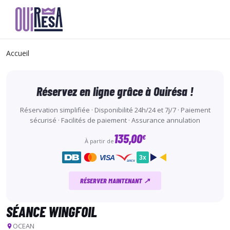
Aller
au
Accueil
contenu
principal
Réservez en ligne grâce à Ouirésa !
Réservation simplifiée · Disponibilité 24h/24 et 7j/7 · Paiement
sécurisé · Facilités de paiement · Assurance annulation
135,00
€
À partir de
VISA
3x
ancv
RÉSERVER MAINTENANT ↗
SÉANCE WINGFOIL
OCEAN