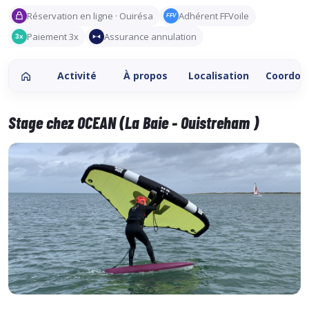
Réservation en ligne · Ouirésa
Adhérent FFVoile
FFV
Paiement 3x
Assurance annulation
3x
Activité
À propos
Localisation
Coordon
Stage chez OCEAN (La Baie - Ouistreham )