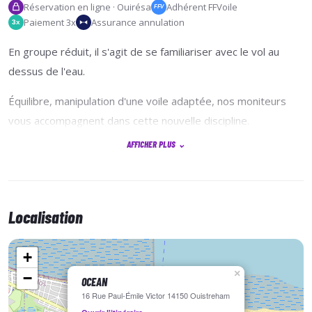
Réservation en ligne · Ouirésa
Adhérent FFVoile
FFV
Paiement 3x
Assurance annulation
3x
En groupe réduit, il s'agit de se familiariser avec le vol au
dessus de l'eau.
Équilibre, manipulation d'une voile adaptée, nos moniteurs
vous accompagnent dans cette nouvelle discipline.
AFFICHER PLUS
⌄
L'ensemble du matériel est fourni (casque, gilet anti-impact,
combinaison), pour faire de cette expérience un souvenir
exceptionnel en toute sécurité.
Localisation
Envie d'un forfait de plusieurs séances?
+
×
−
Disponible en dehors des séances proposées?
OCEAN
16 Rue Paul-Émile Victor 14150 Ouistreham
N'hésitez pas à contacter notre secrétariat pour construire