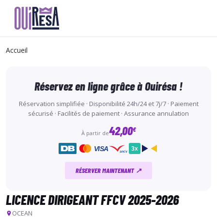
Aller
au
Accueil
contenu
principal
Réservez en ligne grâce à Ouirésa !
Réservation simplifiée · Disponibilité 24h/24 et 7j/7 · Paiement
sécurisé · Facilités de paiement · Assurance annulation
42,00
€
À partir de
VISA
3x
ancv
RÉSERVER MAINTENANT ↗
LICENCE DIRIGEANT FFCV 2025-2026
OCEAN