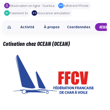
Réservation en ligne · Ouirésa
Adhérent FFVoile
FFV
Paiement 3x
Assurance annulation
3x
Activité
À propos
Coordonnées
RÉSERV
Cotisation chez OCEAN (OCEAN)