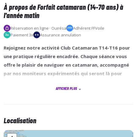
À propos de Forfait catamaran (14-70 ans) à
l'année matin
Réservation en ligne · Ouirésa
Adhérent FFVoile
FFV
Paiement 3x
Assurance annulation
3x
Rejoignez notre activité Club Catamaran T14-T16 pour
une pratique régulière encadrée. Chaque séance vous
offre le plaisir de naviguer en catamaran, accompagné
par nos moniteurs expérimentés qui seront là pour
vous donner des conseils personnalisés et vous aider à
AFFICHER PLUS
⌄
progresser.
Inscrivez-vous pour la saison complète ou choisissez
Localisation
des séances à la carte selon vos disponibilités. Ne
manquez pas l'occasion de vivre des moments