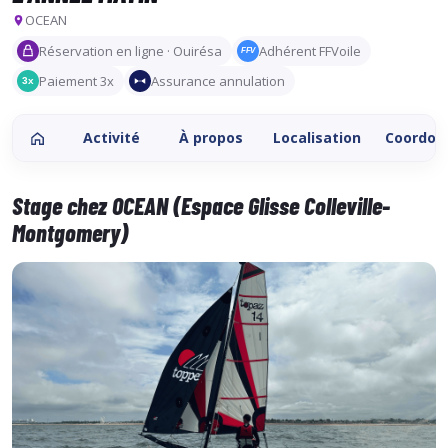
OCEAN
Réservation en ligne · Ouirésa
Adhérent FFVoile
FFV
Paiement 3x
Assurance annulation
3x
Activité
À propos
Localisation
Coordon
Stage chez OCEAN (Espace Glisse Colleville-
Montgomery)