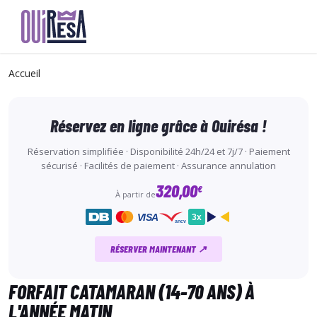
Aller
au
Accueil
contenu
principal
Réservez en ligne grâce à Ouirésa !
Réservation simplifiée · Disponibilité 24h/24 et 7j/7 · Paiement
sécurisé · Facilités de paiement · Assurance annulation
320,00
€
À partir de
VISA
3x
ancv
RÉSERVER MAINTENANT ↗
FORFAIT CATAMARAN (14-70 ANS) À
L'ANNÉE MATIN