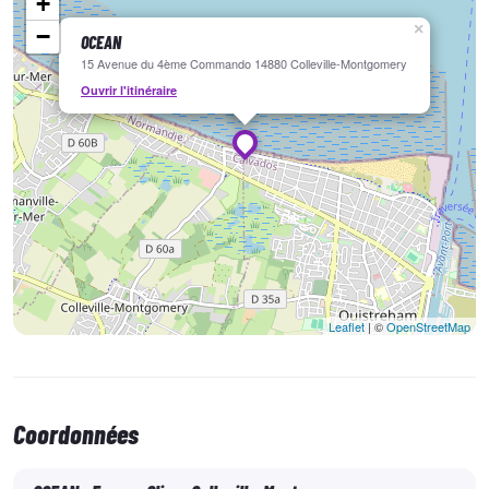
+
mémorables sur l'eau !
×
−
OCEAN
15 Avenue du 4ème Commando 14880 Colleville-Montgomery
Ouvrir l'itinéraire
En un clin d'œil :
Activité de mars à juin et de septembre à décembre
Encadrement professionnel pour tous les niveaux
Forfaits flexibles pour s'adapter à vos envies
Leaflet
| ©
OpenStreetMap
Coordonnées