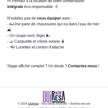
👀 Pensez à la location de votre combinaison
intégrale
éco-responsable 🤙
N'oubliez pas de
vous équiper
avec:
- 👟Une paire de chaussures qui ira dans l'eau de mer
🌊
- Un coupe-vent léger 🌬
- 🧢 Casquette et crème solaire 🧴
- 👓 Lunettes et cordon d'attache
Stage affiché complet ? Un doute ?
Contactez-nous
!
© 2026
Ouirésa
- Tous droits réservés - Ouirésa est une