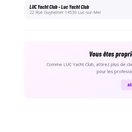
LUC Yacht Club - Luc Yacht Club
**Les séances offertes pour vos proches doivent êt
22 Rue Guynemer 14530 Luc-sur-Mer
pas décompté de votre carte.
Vous êtes propri
Comme LUC Yacht Club, attirez plus de clie
pour les professi
DÉ