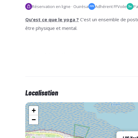
Réservation en ligne · Ouirésa
Adhérent FFVoile
Pa
3x
FFV
Qu'est ce que le yoga ?
C'est un ensemble de postur
être physique et mental.
Les bienfaits ?
Physiques
: Amélioration de la post
et réduction de l'anxiété
Pour qui ?
Pour tous, des débutants aux plus expéri
Localisation
nombre.
+
−
N'oubliez pas de
vous équiper
avec:
- Une serviette 🧖🏻‍♀️
- Une bouteille d'eau 💧