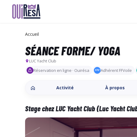
Aller
au
contenu
Accueil
principal
SÉANCE FORME/ YOGA
LUC Yacht Club
Réservation en ligne · Ouirésa
Adhérent FFVoile
FFV
Activité
À propos
Stage chez LUC Yacht Club (Luc Yacht Clu