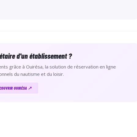
re réservées par email à
infos@lyc.asso.fr
afin que cela ne soit
étaire d'un établissement ?
nts grâce à Ouirésa, la solution de réservation en ligne
onnels du nautisme et du loisir.
COUVRIR OUIRÉSA ↗