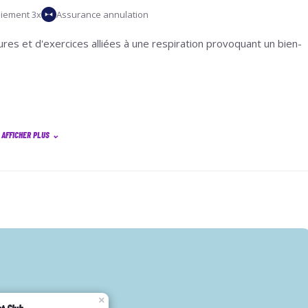
iement 3x
Assurance annulation
es et d'exercices alliées à une respiration provoquant un bien-
ure dont le souplesse et la mobilité.
Mentaux
: Gestion du stress
AFFICHER PLUS
⌄
mentés. Les cours sont adaptables pour satisfaire le plus grand
×