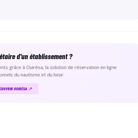
2 séances offertes pour vos proches**
bénéficiez de 5 séances offertes pour vos proches**
mitée sur le site internet ou à l'accueil de l'école de voile.
étaire d'un établissement ?
sion et de licence obligatoires (20€) par année civile. Merci de
nts grâce à Ouirésa, la solution de réservation en ligne
e afin de régulariser.
onnels du nautisme et du loisir.
re réservées par email à
infos@lyc.asso.fr
afin que cela ne soit
COUVRIR OUIRÉSA ↗