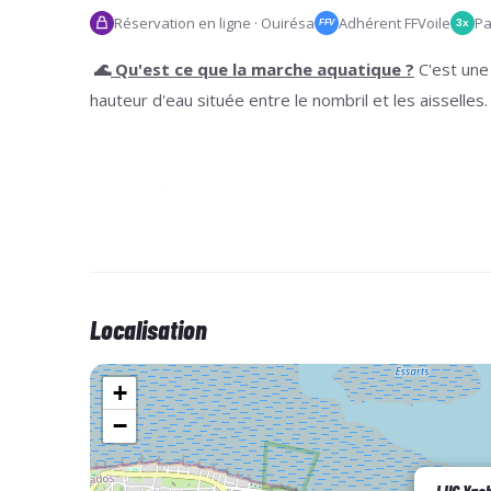
Réservation en ligne · Ouirésa
Adhérent FFVoile
Pa
3x
FFV
🌊
Qu'est ce que la marche aquatique ?
C'est une
hauteur d'eau située entre le nombril et les aisselles.
Les bienfaits ?
Extrêmement stimulante, excellent pour
Pour qui ?
Pour tous, des débutants aux plus expéri
nombre.
Localisation
+
Quand ?
Toujours au mêmes heures, nous adaptons n
−