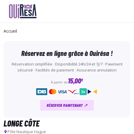
Aller
au
Accueil
contenu
principal
Réservez en ligne grâce à Ouirésa !
Réservation simplifiée · Disponibilité 24h/24 et 7j/7 · Paiement
sécurisé · Facilités de paiement · Assurance annulation
15,00
€
À partir de
VISA
3x
ancv
RÉSERVER MAINTENANT ↗
LONGE CÔTE
Pôle Nautique Hague