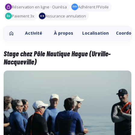
Réservation en ligne · Ouirésa
Adhérent FFVoile
FFV
Paiement 3x
Assurance annulation
3x
Activité
À propos
Localisation
Coordon
Stage chez Pôle Nautique Hague (Urville-
Nacqueville)