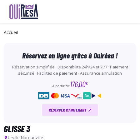
Aller
au
Accueil
contenu
principal
Réservez en ligne grâce à Ouirésa !
Réservation simplifiée · Disponibilité 24h/24 et 7j/7 · Paiement
sécurisé · Facilités de paiement · Assurance annulation
176,00
€
À partir de
VISA
3x
ancv
RÉSERVER MAINTENANT ↗
GLISSE 3
Urville-Nacqueville