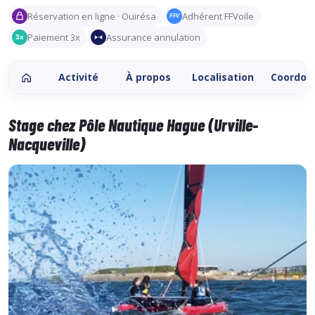
Réservation en ligne · Ouirésa
Adhérent FFVoile
FFV
Paiement 3x
Assurance annulation
3x
Activité
À propos
Localisation
Coordon
Stage chez Pôle Nautique Hague (Urville-
Nacqueville)