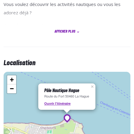
Vous voulez découvrir les activités nautiques ou vous les
adorez déjà ?
Cette formule est faite pour vous !
AFFICHER PLUS
⌄
Nos moniteurs choisiront pour vous la meilleure activité en
fonction de la météo entre : Catamaran, Planche à voile,
Kayak, Stand Up Paddle, Goélette, Bouée tractée et balade
Localisation
en Zodiac.
Vous pourrez vous amuser et progresser sur tous vos
+
supports préférés !
×
−
Pôle Nautique Hague
Route du Fort 50460 La Hague
Ouvrir l'itinéraire