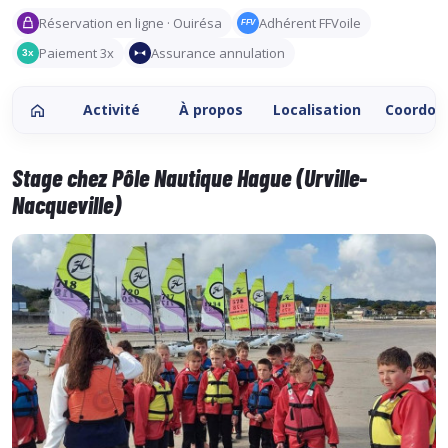
Réservation en ligne · Ouirésa
Adhérent FFVoile
FFV
Paiement 3x
Assurance annulation
3x
Activité
À propos
Localisation
Coordon
Stage chez Pôle Nautique Hague (Urville-
Nacqueville)