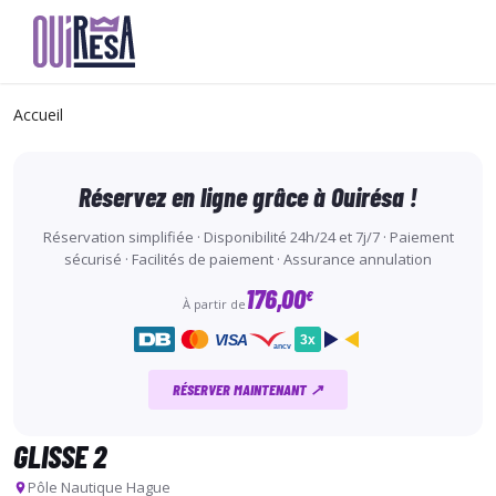
Aller
au
Accueil
contenu
principal
Réservez en ligne grâce à Ouirésa !
Réservation simplifiée · Disponibilité 24h/24 et 7j/7 · Paiement
sécurisé · Facilités de paiement · Assurance annulation
176,00
€
À partir de
VISA
3x
ancv
RÉSERVER MAINTENANT ↗
GLISSE 2
Pôle Nautique Hague