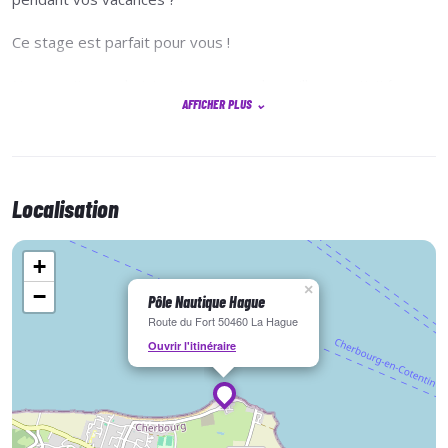
Ce stage est parfait pour vous !
Nos moniteurs choisiront pour vous la meilleure activité en
AFFICHER PLUS
⌄
fonction de la météo entre : Catamaran, Planche à voile,
Kayak, Stand Up Paddle, Bouée tractée et balade en Zodiac.
Vous pourrez ainsi profiter au maximum lors de vos vacances
Localisation
!
+
×
−
Pôle Nautique Hague
Route du Fort 50460 La Hague
Ouvrir l'itinéraire