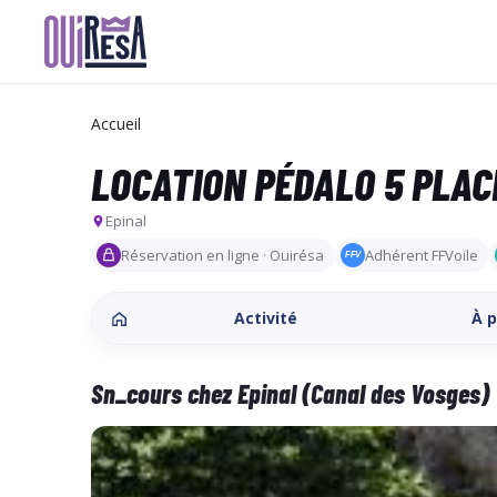
Aller
au
contenu
Accueil
principal
LOCATION PÉDALO 5 PLACE
Epinal
Réservation en ligne · Ouirésa
Adhérent FFVoile
FFV
Activité
À 
Sn_cours chez Epinal (Canal des Vosges)