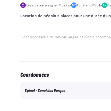
Réservation en ligne · Ouirésa
Adhérent FFVoile
Pa
3x
FFV
Location de pédalo 5 places pour une durée d'une
Il est nécessaire de
savoir nager
et d'être accompa
Coordonnées
Epinal - Canal des Vosges