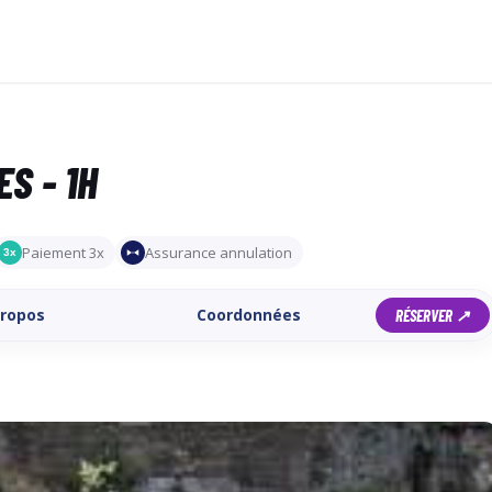
S - 1H
Paiement 3x
Assurance annulation
3x
propos
Coordonnées
RÉSERVER ↗