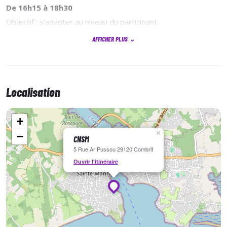
De 16h15 à 18h30
Objectif : s’adapter au niveau du participant
AFFICHER PLUS
⌄
Encadrement personnalisé selon les acquis
Perfectionnement technique ou découverte
Localisation
+
×
−
CNSM
5 Rue Ar Pussou 29120 Combrit
Ouvrir l'itinéraire