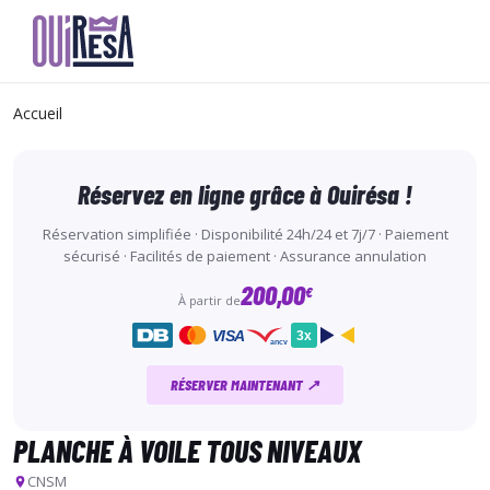
Aller
au
Accueil
contenu
principal
Réservez en ligne grâce à Ouirésa !
Réservation simplifiée · Disponibilité 24h/24 et 7j/7 · Paiement
sécurisé · Facilités de paiement · Assurance annulation
200,00
€
À partir de
VISA
3x
ancv
RÉSERVER MAINTENANT ↗
PLANCHE À VOILE TOUS NIVEAUX
CNSM