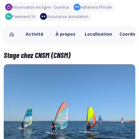
Réservation en ligne · Ouirésa
Adhérent FFVoile
FFV
Paiement 3x
Assurance annulation
3x
Activité
À propos
Localisation
Coordon
Stage chez CNSM (CNSM)