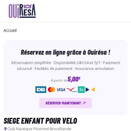
Aller
au
Accueil
contenu
principal
Réservez en ligne grâce à Ouirésa !
Réservation simplifiée · Disponibilité 24h/24 et 7j/7 · Paiement
sécurisé · Facilités de paiement · Assurance annulation
5,00
€
À partir de
VISA
3x
ancv
RÉSERVER MAINTENANT ↗
SIEGE ENFANT POUR VELO
Club Nautique Ploërmel Brocéliande