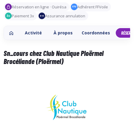
Réservation en ligne · Ouirésa
Adhérent FFVoile
FFV
Paiement 3x
Assurance annulation
3x
Activité
À propos
Coordonnées
RÉSERV
Sn_cours chez Club Nautique Ploërmel
Brocéliande (Ploërmel)