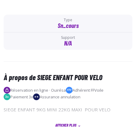
Type
Sn_cours
Support
N/A
À propos de SIEGE ENFANT POUR VELO
Réservation en ligne · Ouirésa
Adhérent FFVoile
FFV
Paiement 3x
Assurance annulation
3x
SIEGE ENFANT 9KG MINI 22KG MAXI POUR VELO
AFFICHER PLUS
⌄