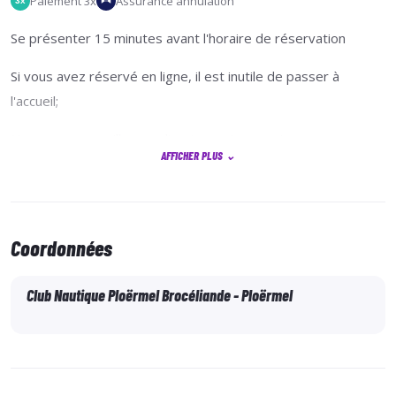
Paiement 3x
Assurance annulation
3x
Se présenter 15 minutes avant l'horaire de réservation
Si vous avez réservé en ligne, il est inutile de passer à
l'accueil;
Nous vous accueillerons directement au ponton
AFFICHER PLUS
⌄
d'embarquement
devant le bureau d'accueil.
Coordonnées
Club Nautique Ploërmel Brocéliande - Ploërmel