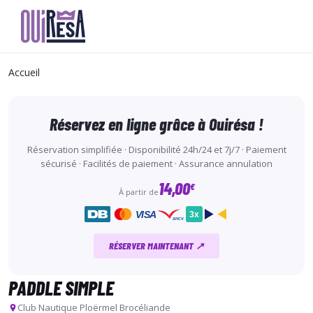
Aller
au
Accueil
contenu
principal
Réservez en ligne grâce à Ouirésa !
Réservation simplifiée · Disponibilité 24h/24 et 7j/7 · Paiement
sécurisé · Facilités de paiement · Assurance annulation
14,00
€
À partir de
VISA
3x
ancv
RÉSERVER MAINTENANT ↗
PADDLE SIMPLE
Club Nautique Ploërmel Brocéliande