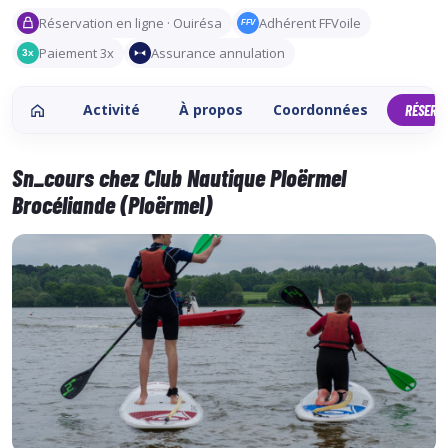
Réservation en ligne · Ouirésa
Adhérent FFVoile
FFV
Paiement 3x
Assurance annulation
3x
Activité
À propos
Coordonnées
RÉSERV
Sn_cours chez Club Nautique Ploërmel
Brocéliande (Ploërmel)