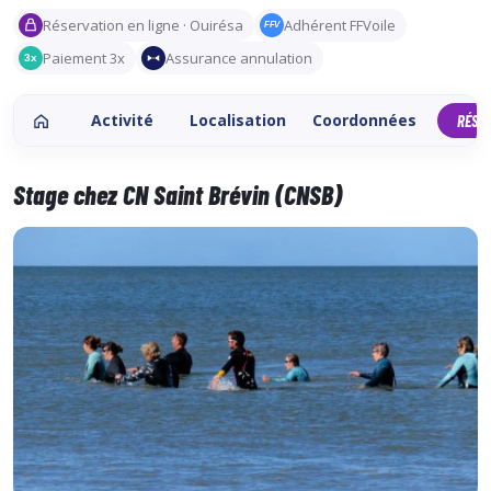
Réservation en ligne · Ouirésa
Adhérent FFVoile
FFV
Paiement 3x
Assurance annulation
3x
Activité
Localisation
Coordonnées
RÉSE
Stage chez CN Saint Brévin (CNSB)