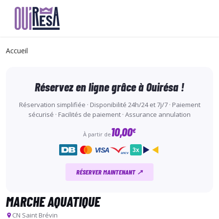
Aller
au
Accueil
contenu
principal
Réservez en ligne grâce à Ouirésa !
Réservation simplifiée · Disponibilité 24h/24 et 7j/7 · Paiement
sécurisé · Facilités de paiement · Assurance annulation
10,00
€
À partir de
VISA
3x
ancv
RÉSERVER MAINTENANT ↗
MARCHE AQUATIQUE
CN Saint Brévin