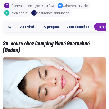
Réservation en ligne · Ouirésa
Adhérent FFVoile
FFV
Paiement 3x
Assurance annulation
3x
Activité
À propos
Coordonnées
RÉSERV
Sn_cours chez Camping Mané Guernehué
(Baden)