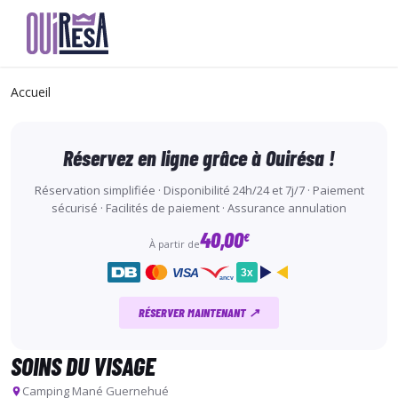
Aller
au
Accueil
contenu
principal
Réservez en ligne grâce à Ouirésa !
Réservation simplifiée · Disponibilité 24h/24 et 7j/7 · Paiement
sécurisé · Facilités de paiement · Assurance annulation
40,00
€
À partir de
VISA
3x
ancv
RÉSERVER MAINTENANT ↗
SOINS DU VISAGE
Camping Mané Guernehué