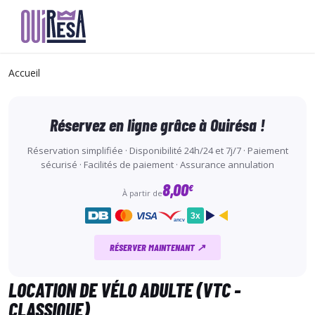
Aller
au
Accueil
contenu
principal
Réservez en ligne grâce à Ouirésa !
Réservation simplifiée · Disponibilité 24h/24 et 7j/7 · Paiement
sécurisé · Facilités de paiement · Assurance annulation
8,00
€
À partir de
VISA
3x
ancv
RÉSERVER MAINTENANT ↗
LOCATION DE VÉLO ADULTE (VTC -
CLASSIQUE)