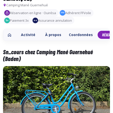
Camping Mané Guernehué
Réservation en ligne · Ouirésa
Adhérent FFVoile
FFV
Paiement 3x
Assurance annulation
3x
Activité
À propos
Coordonnées
RÉSERV
Sn_cours chez Camping Mané Guernehué
(Baden)