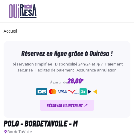
Aller
au
Accueil
contenu
principal
Réservez en ligne grâce à Ouirésa !
Réservation simplifiée · Disponibilité 24h/24 et 7j/7 · Paiement
sécurisé · Facilités de paiement · Assurance annulation
28,00
€
À partir de
VISA
3x
ancv
RÉSERVER MAINTENANT ↗
POLO - BORDETAVOILE - M
BordeTaVoile