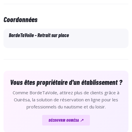
Confectionné en
coton de qualité
, ce polo offre une
Coordonnées
matière douce, respirante et agréable à porter
, même
par temps chaud. Sa
coupe classique
s’adapte à toutes les
BordeTaVoile - Retrait sur place
morphologies et assure un bon maintien dans le temps.
Caractéristiques du polo Borde Ta Voile
- Polo
Clique
de qualité professionnelle
Vous êtes propriétaire d'un établissement ?
- 100 % coton
confortable et respirant
Comme BordeTaVoile, attirez plus de clients grâce à
Ouirésa, la solution de réservation en ligne pour les
- Coupe classique
professionnels du nautisme et du loisir.
- Col polo avec patte de boutonnage
DÉCOUVRIR OUIRÉSA ↗
- Bonne tenue au lavage