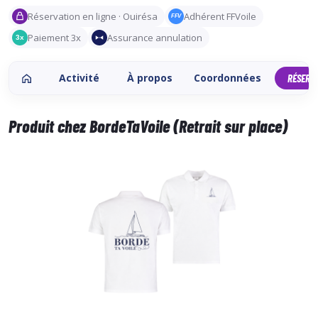
Réservation en ligne · Ouirésa
Adhérent FFVoile
FFV
Paiement 3x
Assurance annulation
3x
Activité
À propos
Coordonnées
RÉSERV
Produit chez BordeTaVoile (Retrait sur place)