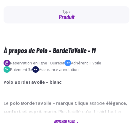
Type
Produit
À propos de Polo - BordeTaVoile - M
Réservation en ligne · Ouirésa
Adhérent FFVoile
FFV
Paiement 3x
Assurance annulation
3x
Polo BordeTaVoile – blanc
Le
polo BordeTaVoile – marque Clique
associe
élégance,
confort et esprit marin
. Plus habillé qu’un t-shirt tout en
restant décontracté.
AFFICHER PLUS
⌄