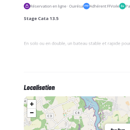
Réservation en ligne · Ouirésa
Adhérent FFVoile
Pa
3x
FFV
Stage Cata 13.5
En solo ou en double, un bateau stable et rapide pou
Au prix du stage s'ajoute la cotisation annuelle au Do
Localisation
+
−