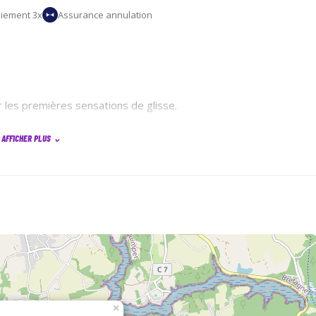
iement 3x
Assurance annulation
r les premières sensations de glisse.
AFFICHER PLUS
⌄
maine de Beg Porz et la licence loisir annuelle de la FFV
×