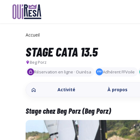
Aller
au
contenu
Accueil
principal
STAGE CATA 13.5
Beg Porz
Réservation en ligne · Ouirésa
Adhérent FFVoile
FFV
Activité
À propos
Stage chez Beg Porz (Beg Porz)