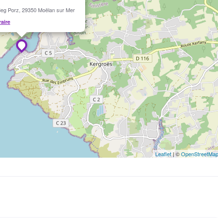
eg Porz, 29350 Moëlan sur Mer
raire
Leaflet
| ©
OpenStreetMa