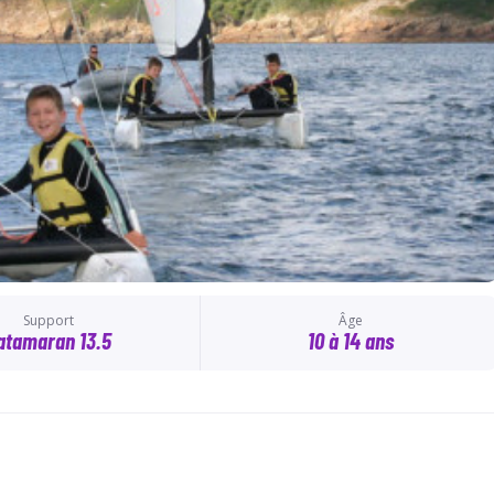
Support
Âge
atamaran 13.5
10 à 14 ans