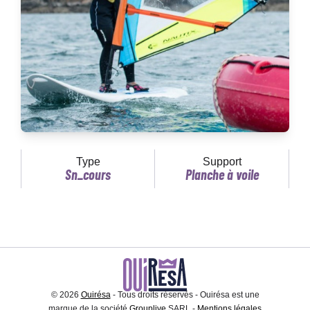
Type
Support
Sn_cours
Planche à voile
© 2026
Ouirésa
- Tous droits réservés - Ouirésa est une
marque de la société
Grouplive
SARL -
Mentions légales