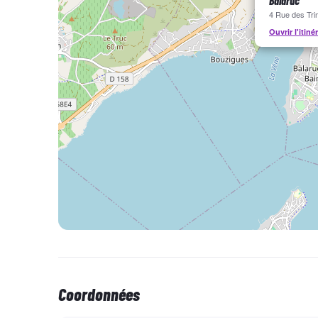
Balaruc
4 Rue des Tri
Ouvrir l'itiné
Coordonnées