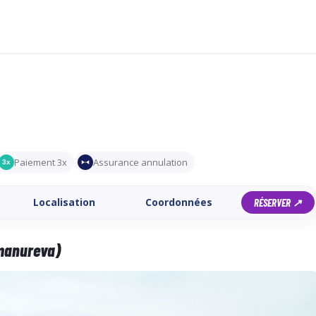
Paiement 3x
Assurance annulation
3x
Localisation
Coordonnées
RÉSERVER ↗
 manureva)