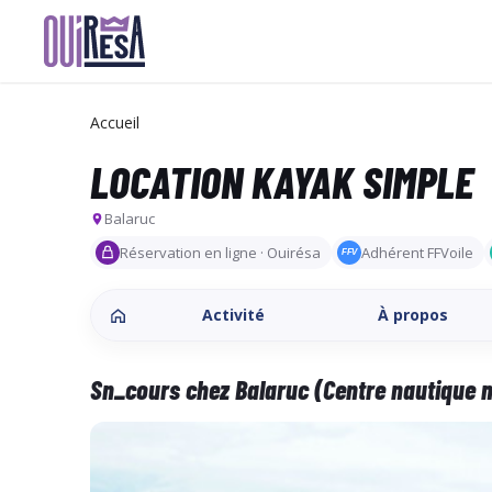
Aller
au
contenu
Accueil
principal
LOCATION KAYAK SIMPLE
Balaruc
Réservation en ligne · Ouirésa
Adhérent FFVoile
FFV
Activité
À propos
Sn_cours chez Balaruc (Centre nautique