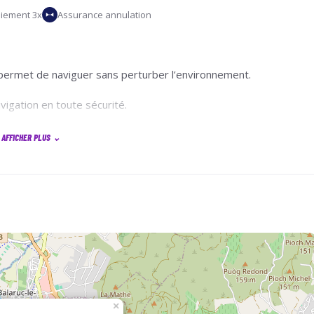
iement 3x
Assurance annulation
k permet de naviguer sans perturber l’environnement.
igation en toute sécurité.
e, aucun paiement ne vous ai demandé sur la plateforme.
AFFICHER PLUS
⌄
ervation — votre matériel est bien réservé. En cas
t possible afin de le libérer pour d’autres participants.
×