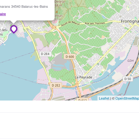
marans 34540 Balaruc-les-Bains
raire
Leaflet
| ©
OpenStreetMa