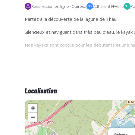
Réservation en ligne · Ouirésa
Adhérent FFVoile
Pa
3x
FFV
Partez à la découverte de la lagune de Thau.
Silencieux et naviguant dans très peu d’eau, le kaya
Nos kayaks sont conçus pour les débutants et une nav
Important : une fois votre réservation effectué
Celui-ci se fait au comptoir le jour de votre rés
d’empêchement, merci de nous prévenir le plus tô
Localisation
+
−