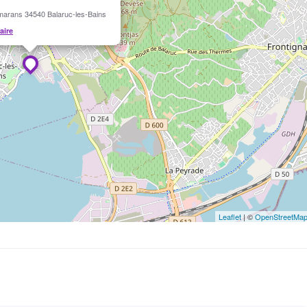
marans 34540 Balaruc-les-Bains
raire
Leaflet
| ©
OpenStreetMa