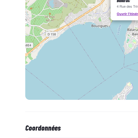
Balaruc
4 Rue des Tri
Ouvrir l'itiné
Coordonnées