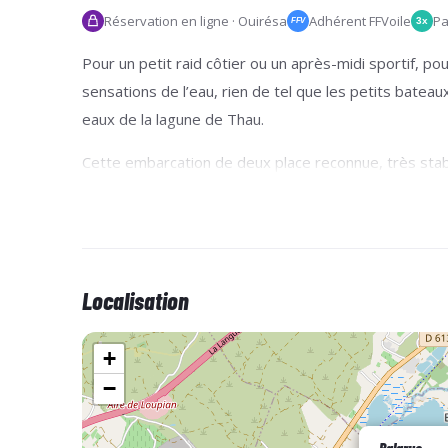
Réservation en ligne · Ouirésa
Adhérent FFVoile
Pa
3x
FFV
Pour un petit raid côtier ou un après-midi sportif, po
sensations de l’eau, rien de tel que les petits bateau
eaux de la lagune de Thau.
Cette embarcation de deux place reconnue, très sta
Localisation
+
−