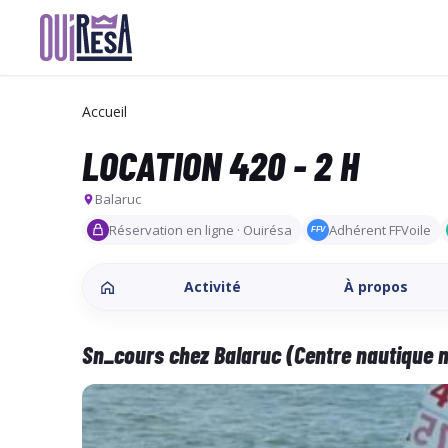
Aller
au
contenu
Accueil
principal
LOCATION 420 - 2 H
Balaruc
Réservation en ligne · Ouirésa
Adhérent FFVoile
FFV
Activité
À propos
Sn_cours chez Balaruc (Centre nautique