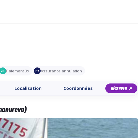
Paiement 3x
Assurance annulation
3x
Localisation
Coordonnées
RÉSERVER ↗
 manureva)