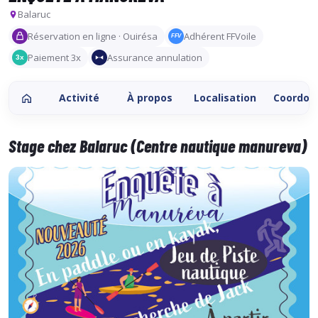
Balaruc
Réservation en ligne · Ouirésa
Adhérent FFVoile
FFV
Paiement 3x
Assurance annulation
3x
Activité
À propos
Localisation
Coordon
Stage chez Balaruc (Centre nautique manureva)