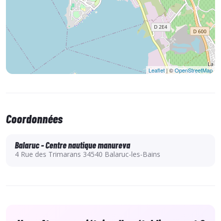
Entre jeu, découverte et nature, petits et grands
partageront un moment unique…
Leaflet
| ©
OpenStreetMap
Coordonnées
Balaruc - Centre nautique manureva
4 Rue des Trimarans 34540 Balaruc-les-Bains