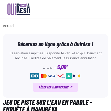
Aller
au
Accueil
contenu
principal
Réservez en ligne grâce à Ouirésa !
Réservation simplifiée · Disponibilité 24h/24 et 7j/7 · Paiement
sécurisé · Facilités de paiement · Assurance annulation
5,00
€
À partir de
VISA
3x
ancv
RÉSERVER MAINTENANT ↗
JEU DE PISTE SUR L'EAU EN PADDLE -
ENQUÊTE À MANURÉVA