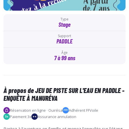
Type
Stage
Support
PADDLE
Âge
7 à 99 ans
À propos de JEU DE PISTE SUR L'EAU EN PADDLE -
ENQUÊTE À MANURÉVA
Réservation en ligne · Ouirésa
Adhérent FFVoile
FFV
Paiement 3x
Assurance annulation
3x
Partez à l’aventure en famille et menez l’enquête sur l’étang