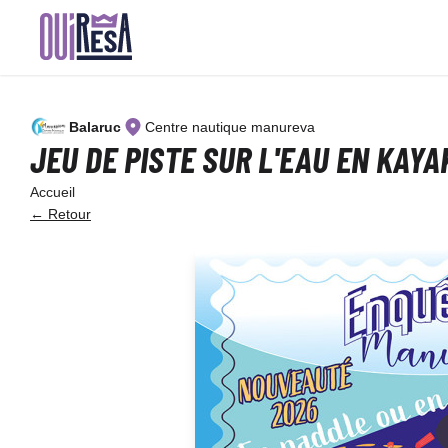
Aller
au
contenu
principal
Balaruc
Centre nautique manureva
JEU DE PISTE SUR L'EAU EN KAY
Accueil
← Retour