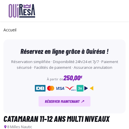
Aller
au
Accueil
contenu
principal
Réservez en ligne grâce à Ouirésa !
Réservation simplifiée · Disponibilité 24h/24 et 7j/7 · Paiement
sécurisé · Facilités de paiement · Assurance annulation
250,00
€
À partir de
VISA
3x
ancv
RÉSERVER MAINTENANT ↗
CATAMARAN 11-12 ANS MULTI NIVEAUX
8 Milles Nautic