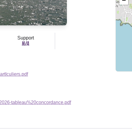
−
Support
N/A
tIculiers.pdf
26-tableau%20concordance.pdf