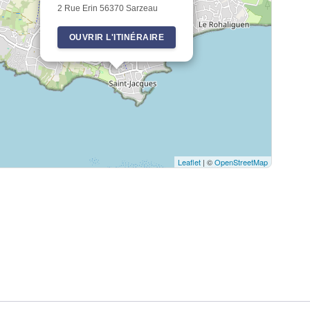
2 Rue Erin 56370 Sarzeau
OUVRIR L'ITINÉRAIRE
Leaflet
| ©
OpenStreetMap