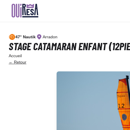
Aller
au
contenu
principal
47° Nautik
Arradon
STAGE CATAMARAN ENFANT (12PIED
Accueil
← Retour