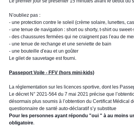
Le premier jour se présenter 15 minutes avant le début du 
N'oubliez pas :
- une protection contre le soleil (crème solaire, lunettes, casq
- une tenue de navigation : short ou shorty, t-shirt ou sweet-
- des chaussures fermées qui ne craignent pas l'eau de mer, 
- une tenue de rechange et une serviette de bain
- une bouteille d'eau et un goûter
Le gilet de sauvetage est fourni.
Passeport Voile - FFV (hors mini-kids)
La réglementation sur les licences sportive, dont les Passe
Le décret N° 2021-564 du 7 mai 2021 précise que l’obtentio
désormais plus soumis à l’obtention du Certificat Médical de
questionnaire de santé auto-déclaratif s’y substitue
Pour les personnes ayant répondu "oui " à au moins une
obligatoire
.