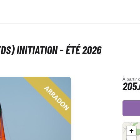
S) INITIATION - ÉTÉ 2026
À partir 
205.
+