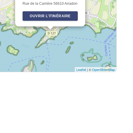
Rue de la Carrière 56610 Arradon
OUVRIR L'ITINÉRAIRE
Leaflet
| ©
OpenStreetMap