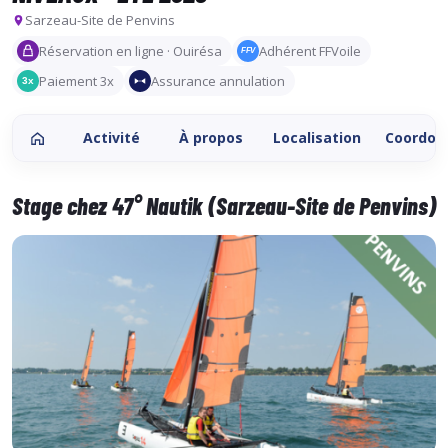
Sarzeau-Site de Penvins
Réservation en ligne · Ouirésa
Adhérent FFVoile
FFV
Paiement 3x
Assurance annulation
3x
Activité
À propos
Localisation
Coordon
Stage chez 47° Nautik (Sarzeau-Site de Penvins)