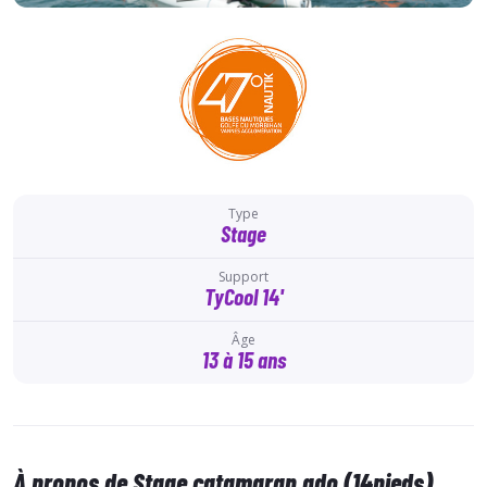
Type
Stage
Support
TyCool 14'
Âge
13 à 15 ans
À propos de Stage catamaran ado (14pieds)