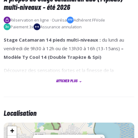
multi-niveaux - été 2026
Réservation en ligne · Ouirésa
Adhérent FFVoile
FFV
Paiement 3x
Assurance annulation
3x
Stage Catamaran 14 pieds multi-niveaux :
du lundi au
vendredi de 9h30 à 12h ou de 13h30 à 16h (13-15ans)
–
Modèle Ty Cool 14 (Double Trapèze & Spi)
Découvrez des sensations fortes et la finesse de la
navigation sur un catamaran sportif ! Ce stage s’adresse à
AFFICHER PLUS
⌄
tout navigateurs souhaitant progresser sur des supports
rapides et techniques, tout en développant confiance et
maîtrise.
Localisation
Le catamaran 14 pieds
Ty Cool 14
est un support nerveux,
performant, idéal pour apprendre à gérer la vitesse et les
+
réglages fins. Équipé du
double trapèze
, il permet aux
×