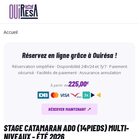
Aller
au
Accueil
contenu
principal
Réservez en ligne grâce à Ouirésa !
Réservation simplifiée · Disponibilité 24h/24 et 7j/7 · Paiement
sécurisé · Facilités de paiement · Assurance annulation
225,00
€
À partir de
VISA
3x
ancv
RÉSERVER MAINTENANT ↗
STAGE CATAMARAN ADO (14PIEDS) MULTI-
NIVEAUX - ÉTÉ 2026