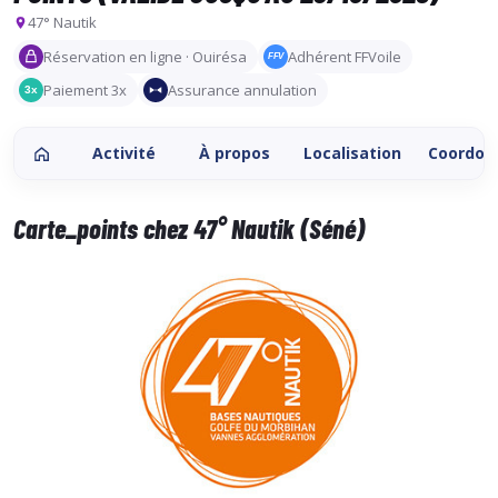
47° Nautik
Réservation en ligne · Ouirésa
Adhérent FFVoile
FFV
Paiement 3x
Assurance annulation
3x
Activité
À propos
Localisation
Coordon
Carte_points chez 47° Nautik (Séné)