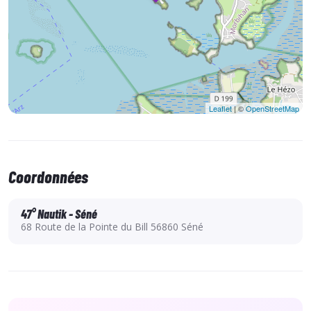
Les +
Un accès instantané au planning de réservation de chaque
site
Des offres « privilégiées » limitées aux abonnés de la carte
Des remises allant jusqu’à 50% sur certains produits
Leaflet
| ©
OpenStreetMap
Coordonnées
NB : carte valable jusqu'au 23/10/2026 selon ouverture
et sous-réserve de disponibilité - pas de report à
47° Nautik - Séné
l'année suivante
68 Route de la Pointe du Bill 56860 Séné