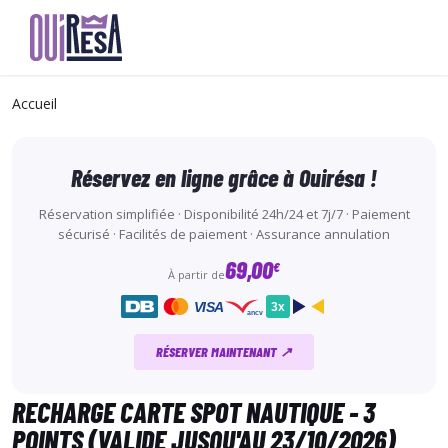
Aller
au
Accueil
contenu
principal
Réservez en ligne grâce à Ouirésa !
Réservation simplifiée · Disponibilité 24h/24 et 7j/7 · Paiement
sécurisé · Facilités de paiement · Assurance annulation
69,00
€
À partir de
VISA
3x
ancv
RÉSERVER MAINTENANT ↗
RECHARGE CARTE SPOT NAUTIQUE - 3
POINTS (VALIDE JUSQU'AU 23/10/2026)